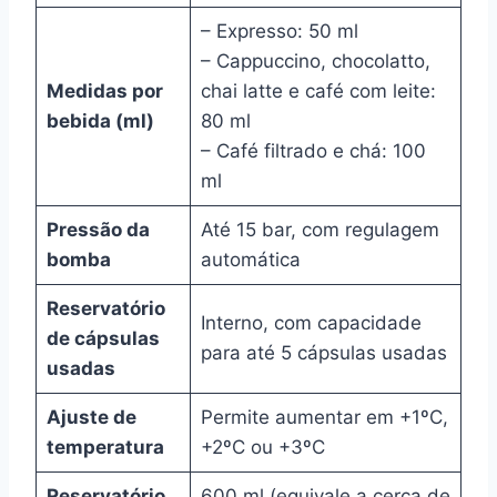
– Expresso: 50 ml
– Cappuccino, chocolatto,
Medidas por
chai latte e café com leite:
bebida (ml)
80 ml
– Café filtrado e chá: 100
ml
Pressão da
Até 15 bar, com regulagem
bomba
automática
Reservatório
Interno, com capacidade
de cápsulas
para até 5 cápsulas usadas
usadas
Ajuste de
Permite aumentar em +1ºC,
temperatura
+2ºC ou +3ºC
Reservatório
600 ml (equivale a cerca de