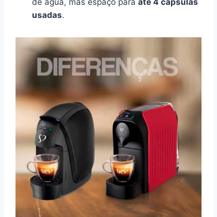
de água, mas espaço para
até 4 cápsulas
usadas
.