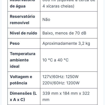
de água
4 xícaras cheias)
Reservatório
Não
removível
Nível de ruído
Baixo, menos de 70 dB
Peso
Aproximadamente 3,2 kg
Temperatura
ambiente
10 °C a 40 °C
ideal
Voltagem e
127V/60Hz: 1250W
potência
220V/60Hz: 1200W
Dimensões (L
339 mm x 184 mm x 322
x A x C)
mm