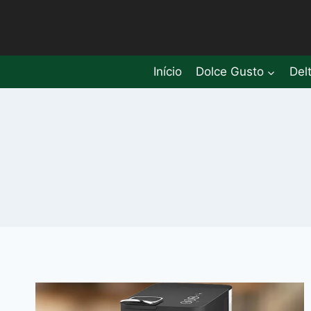
Pular
para
o
Conteúdo
Início
Dolce Gusto
Del