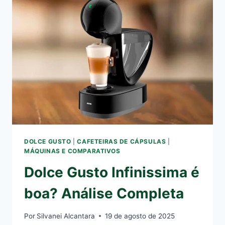
E
REUTILIZÁVEIS:
ENTENDA
A
DIFERENÇA
DE
CADA
DOLCE
GUSTO
DOLCE GUSTO
|
CAFETEIRAS DE CÁPSULAS
|
MÁQUINAS E COMPARATIVOS
Dolce Gusto Infinissima é
boa? Análise Completa
Por
Silvanei Alcantara
19 de agosto de 2025