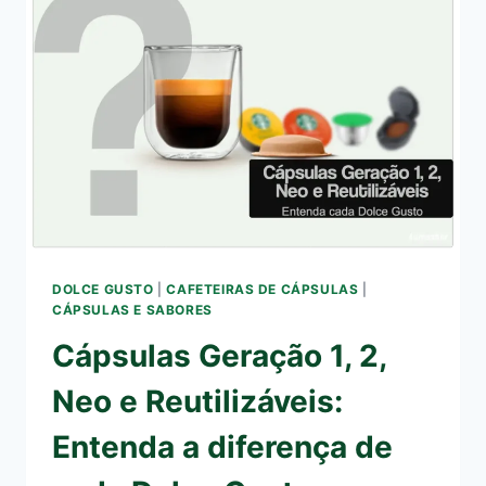
VALE
A
PENA?
REVIEW
DO
QUE
ACONTECEU
APÓS
1
ANO
DE
USO
INTENSO
DOLCE GUSTO
|
CAFETEIRAS DE CÁPSULAS
|
CÁPSULAS E SABORES
Cápsulas Geração 1, 2,
Neo e Reutilizáveis:
Entenda a diferença de