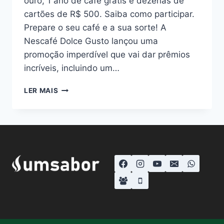
ouro, 1 ano de café grátis e dezenas de
cartões de R$ 500. Saiba como participar.
Prepare o seu café e a sua sorte! A
Nescafé Dolce Gusto lançou uma
promoção imperdível que vai dar prêmios
incríveis, incluindo um…
A
LER MAIS
DOLCE
GUSTO
VAI
SORTEOU
100
MIL
REAIS
EM
OURO
EM
2025