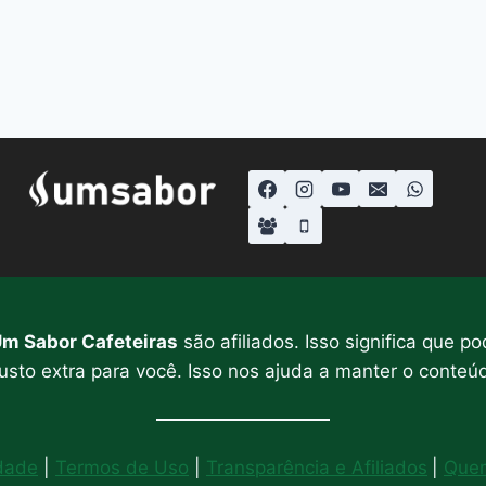
m Sabor Cafeteiras
são afiliados. Isso significa que
sto extra para você. Isso nos ajuda a manter o conteúd
idade
|
Termos de Uso
|
Transparência e Afiliados
|
Que