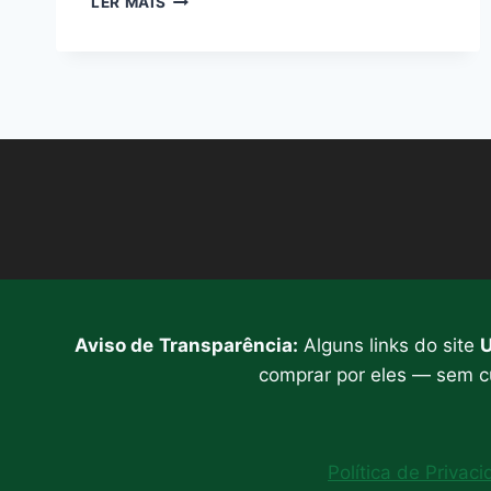
LER MAIS
COM
CANELA
TURBINADO
NA
DOLCE
GUSTO:
COMO
POTENCIALIZAR
O
EFEITO
TERMOGÊNICO
DO
SEU
ESPRESSO
Aviso de
Transparência:
Alguns links do site
U
comprar por eles — sem cu
Política de Privac