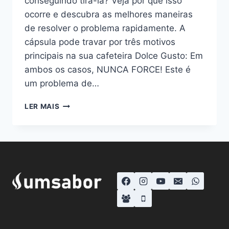
conseguindo tirá-la? Veja por que isso
ocorre e descubra as melhores maneiras
de resolver o problema rapidamente. A
cápsula pode travar por três motivos
principais na sua cafeteira Dolce Gusto: Em
ambos os casos, NUNCA FORCE! Este é
um problema de…
CAFETEIRA
LER MAIS
DOLCE
GUSTO
TRAVOU
A
CÁPSULA?
VEJA
O
QUE
FAZER