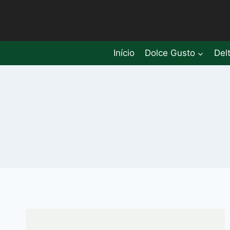
Pular
para
o
Conteúdo
Início
Dolce Gusto
Del