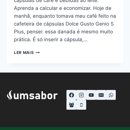
cápsulas de café e bebidas ao leite.
Aprenda a calcular e economizar. Hoje de
manhã, enquanto tomava meu café feito na
cafeteira de cápsulas Dolce Gusto Genio S
Plus, pensei: essa danada é mesmo muito
prática. É só inserir a cápsula,…
VALE
LER MAIS
A
PENA
TER
UMA
CAFETEIRA
DE
CÁPSULA
DOLCE
GUSTO?