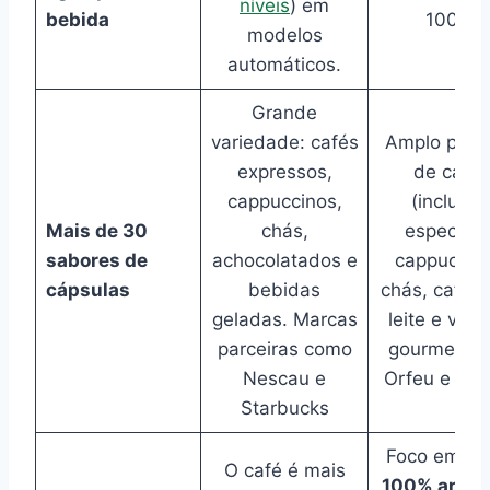
níveis
) em
bebida
100ml
modelos
automáticos.
Grande
variedade: cafés
Amplo portf
expressos,
de cafés
cappuccinos,
(inclusiv
Mais de 30
chás,
especiais
sabores de
achocolatados e
cappuccino
cápsulas
bebidas
chás, cafés
geladas. Marcas
leite e ver
parceiras como
gourmet c
Nescau e
Orfeu e Ritu
Starbucks
Foco em
ca
O café é mais
100% arábi