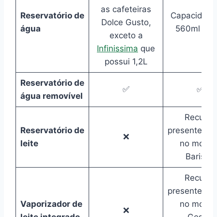
as cafeteiras
Reservatório de
Capacidade
Dolce Gusto,
água
560ml a 2L
exceto a
Infinissima
que
possui 1,2L
Reservatório de
✅
✅
água removível
Recurso
Reservatório de
presente ap
❌
leite
no model
Barista.
Recurso
presente ap
Vaporizador de
no model
❌
leite integrado
Gesto,