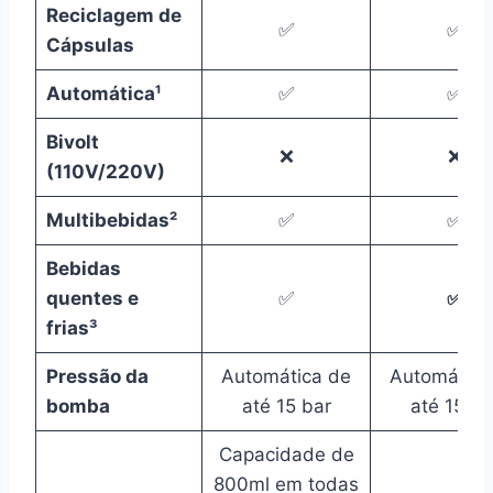
Reciclagem de
✅
✅
Cápsulas
Automática¹
✅
✅
Bivolt
❌
❌
(110V/220V)
Multibebidas²
✅
✅
Bebidas
quentes e
✅
✅
frias³
Pressão da
Automática de
Automática
bomba
até 15 bar
até 15 ba
Capacidade de
800ml em todas