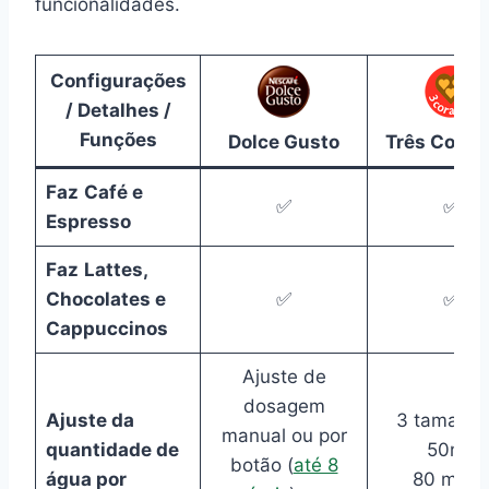
funcionalidades.
Configurações
/
Detalhes
/
Funções
Dolce Gusto
Três Coraç
Faz
Café e
✅
✅
Espresso
Faz
Lattes,
Chocolates e
✅
✅
Cappuccinos
Ajuste de
dosagem
Ajuste da
3 tamanho
manual ou por
quantidade de
50ml,
botão (
até 8
água por
80 ml ou