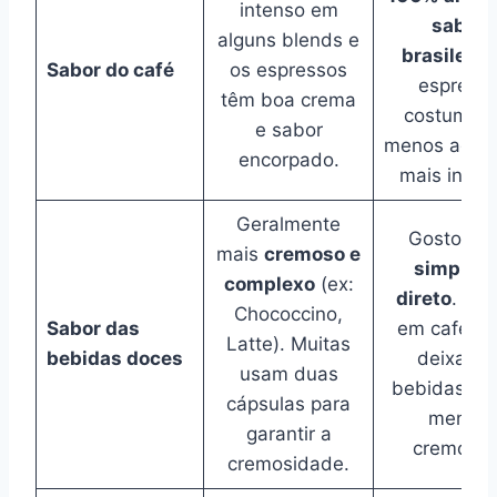
intenso em
sabor
alguns blends e
brasileiro
Sabor do café
os espressos
espress
têm boa crema
costuma s
e sabor
menos agua
encorpado.
mais inten
Geralmente
Gosto ma
mais
cremoso e
simples 
complexo
(ex:
direto
. O f
Chococcino,
Sabor das
em café p
Latte). Muitas
bebidas doces
deixar a
usam duas
bebidas do
cápsulas para
menos
garantir a
cremosas
cremosidade.