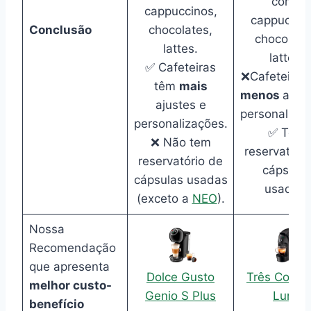
como
cappuccinos,
cappuccino
Conclusão
chocolates,
chocolate
lattes.
lattes.
✅ Cafeteiras
❌Cafeteiras
têm
mais
menos
ajust
ajustes e
personalizaç
personalizações.
✅ Tem
❌ Não tem
reservatóri
reservatório de
cápsula
cápsulas usadas
usadas.
(exceto a
NEO
).
Nossa
Recomendação
que apresenta
Dolce Gusto
Três Coraç
melhor custo-
Genio S Plus
Luna
benefício