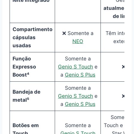
atualmente 
de linha
Compartimento
❌ Somente a
Têm interno
cápsulas
NEO
externo⁸
usadas
Função
Somente a
Expresso
Genio S Touch
e
❌
Boost⁴
a
Genio S Plus
Somente a
Bandeja de
Genio S Touch
e
❌
metal⁵
a
Genio S Plus
Somente 
Botões em
Somente a
Touch e a T
Touch
Genio S Touch
Star War