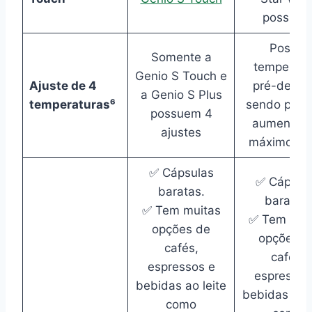
possue
Possui
Somente a
temperatu
Genio S Touch e
Ajuste de 4
pré-defini
a Genio S Plus
temperaturas⁶
sendo possí
possuem 4
aumentar 
ajustes
máximo de
✅ Cápsulas
✅ Cápsul
baratas.
baratas.
✅ Tem muitas
✅ Tem mui
opções de
opções d
cafés,
cafés,
espressos e
espressos
bebidas ao leite
bebidas ao l
como