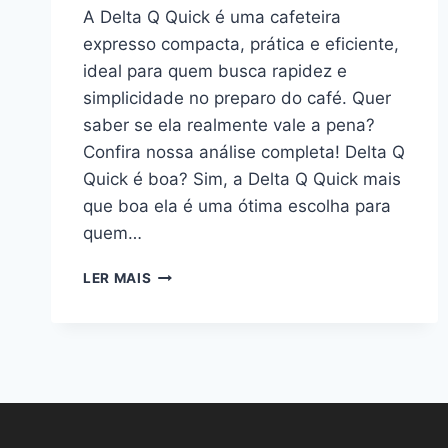
A Delta Q Quick é uma cafeteira
expresso compacta, prática e eficiente,
ideal para quem busca rapidez e
simplicidade no preparo do café. Quer
saber se ela realmente vale a pena?
Confira nossa análise completa! Delta Q
Quick é boa? Sim, a Delta Q Quick mais
que boa ela é uma ótima escolha para
quem…
DELTA
LER MAIS
Q
QUICK
É
BOA?
VALE
A
PENA
COMPRAR